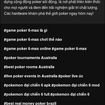
dựng cộng động poker sôi động, là nơi phát triển kiến thức
cho mọi người và đem đến trải nghiệm giải trí chất lượng.
Các hardware khám phá thế giới poker ngay hôm nay!
#game poker 6-max là gì
#game poker 6-max chơi thế nào
#game poker 6-max online
#game poker 6-max
#poker tournaments Australia
#best poker rooms Australia
#live poker events in Australia
#poker live úc
#pokemon đại chiến 6 apk
#pokemon đại chiến 6 mod
#pokemon đại chiến 6 full
#pokemon đại chiến 6
#best real money poker brazil